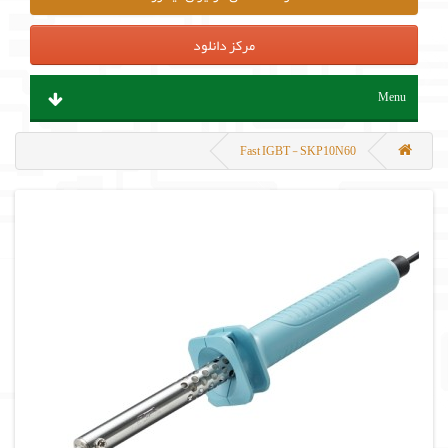
مرکز دانلود
Menu
ابزار آلات و تجهیزات
Fast IGBT - SKP10N60
قطعات الکترونیک
سنسور و ماژول
پروگرامر ، هدربورد و مینی کامپیوتر
منابع تغذیه و باتری
مکانیک و روباتیک