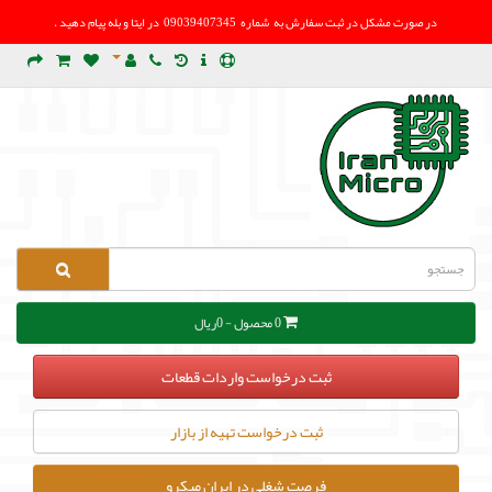
در صورت مشکل در
ثبت سفارش به شماره 09039407345 در ایتا و بله پیام دهید .
0 محصول - 0ریال
ثبت درخواست واردات قطعات
ثبت درخواست تهیه از بازار
فرصت شغلی در ایران میکرو