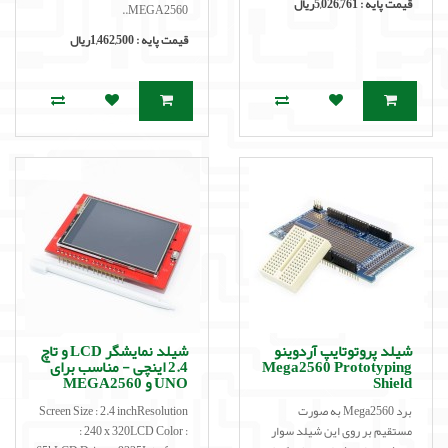
قیمت پایه :
5,026,761ریال
MEGA2560..
قیمت پایه :
1,462,500ریال
شیلد پروتوتایپ آردوینو
شیلد نمایشگر LCD و تاچ
Mega2560 Prototyping
2.4 اینچی - مناسب برای
Shield
UNO و MEGA2560
برد Mega2560 به صورت
Screen Size : 2.4 inchResolution
مستقیم بر روی این شیلد سوار
: 240 x 320LCD Color :