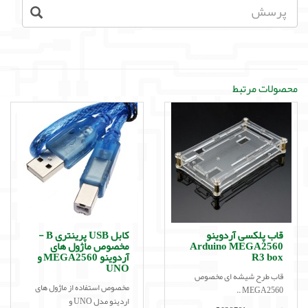
محصولات مرتبط
قاب پلکسی آردوینو
کابل USB پرینتری B -
Arduino MEGA2560
مخصوص ماژول های
R3 box
آردوینو MEGA2560 و
UNO
قاب طرح شیشه ای مخصوص
مخصوص استفاده از ماژول های
MEGA2560 ..
اردینو مدل UNO و