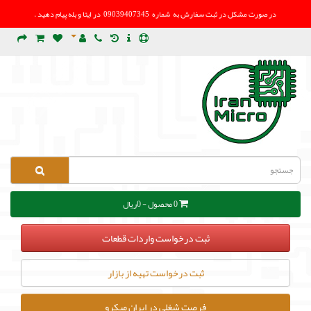
در صورت مشکل در
ثبت سفارش به شماره 09039407345 در ایتا و بله پیام دهید .
0 محصول - 0ریال
ثبت درخواست واردات قطعات
ثبت درخواست تهیه از بازار
فرصت شغلی در ایران میکرو