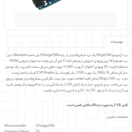
توضیحات
برد آردوینو Mega2560 یک برد میکروکنترلر بر پایه ATmega2560 می باشد(datasheet). این
برد مجموعاً 54 پین ورودی/خروجی دیجیتال(که 15 تای آن می تواند به عنوان خروجی PWM
استفاده گردد)، 16 ورودی آنالوگ، 4 پورت UART (پورت های سریال سخت افزاری)، یک نوسان
ساز کریستال MHz 16، یک پورت USB، یک پاورجک، یکICSP Header و یک دکمه ریست
دارد. برد Mega 2560 شامل کلیه امکانات مورد نیاز جهت بکارگیری میکروکنترلر موجود برروی
برد می باشد. برای شروع، تنها با یک کـابل USB، به سادگی برد را به کامپیوتـرتان وصل کنید،
و یا آن را با یـک آداپـتور AC-to-DC و یا باتری راه اندازی نمایید.
کابل USB به صورت جداگانه قابل تامین است .
مشخصات اصلی :
Microcontroller ATmega2560
Operating Voltage 5V