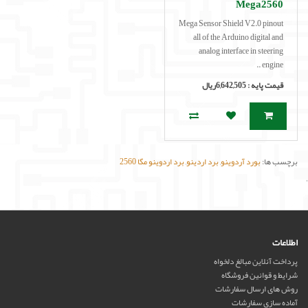
Mega2560
Mega Sensor Shield V2.0 pinout
all of the Arduino digital and
analog interface in steering
engine ..
قیمت پایه :
6,642,505ریال
برچسب ها:
بورد آردوینو
,
برد اردینو
,
برد اردوینو مگا 2560
'
اطلاعات
پرداخت آنلاین مبالغ دلخواه
شرایط و قوانین فروشگاه
روش های ارسال سفارشات
آماده سازی سفارشات