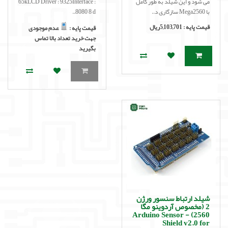
می شود و این شیلد به طور کامل
65kLCD Driver : 9325Interface :
با Mega2560 سازگاری د..
8080 8 d..
قیمت پایه :
5,103,701ریال
قیمت پایه :
عدم موجودی
جهت خرید تعداد بالا تماس
بگیرید
شیلد ارتباط سنسور ورژن
2 (مخصوص آردوینو مگا
2560) - Arduino Sensor
Shield v2.0 for