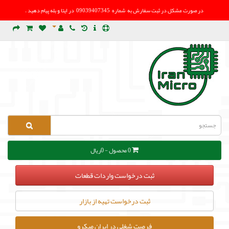
در صورت مشکل در
ثبت سفارش به شماره 09039407345 در ایتا و بله پیام دهید .
0 محصول - 0ریال
ثبت درخواست واردات قطعات
ثبت درخواست تهیه از بازار
فرصت شغلی در ایران میکرو