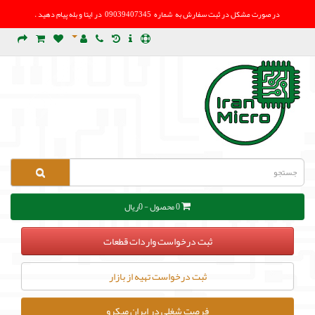
در صورت مشکل در
ثبت سفارش به شماره 09039407345 در ایتا و بله پیام دهید .
0 محصول - 0ریال
ثبت درخواست واردات قطعات
ثبت درخواست تهیه از بازار
فرصت شغلی در ایران میکرو