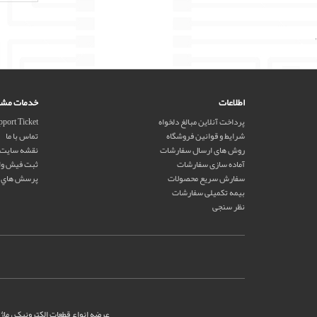
'
اطلاعات
خدمات مشت
پرداخت آنلاین مبالغ دلخواه
port Ticket
شرایط و قوانین فروشگاه
تماس با ما
روش های ارسال سفارشات
نقشه سایت
آماده سازی سفارشات
ثبت فیش وا
سفارش سریع محصولات
پرسش هاي م
بیمه تکمیلی سفارشات
نظر سنجی
عرضه انواع قطعات الکترونیک ، ماژول