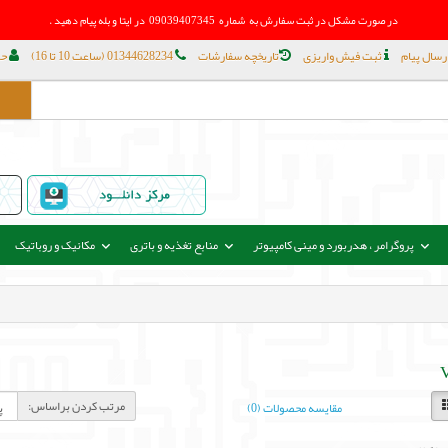
در صورت مشکل در
ثبت سفارش به شماره 09039407345 در ایتا و بله پیام دهید .
رسال پیام
ثبت فیش واریزی
تاریخچه سفارشات
01344628234 (ساعت 10 تا 16)
حس
پروگرامر ، هدربورد و مینی کامپیوتر
منابع تغذیه و باتری
مکانیک و روباتیک
مرتب کردن براساس:
مقایسه محصولات (0)