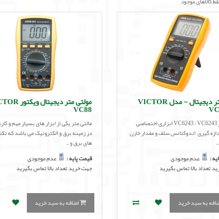
قط کالاهای موجود
LC متر دیجیتال - مدل VICTOR
مولتی متر دیجیتال وی
VC88
VC
LR متر VC6243 : VC6243 ابزاری اختصاصی
مالتی متر یکی از ابزار های بسیار مهم و کار
دازه گیری اندوکتانس سلف و مقدار خازن
در زمینه برق و الکترونیک می باشد که تک
.
های برق و ..
یه :
عدم موجودی
قیمت پایه :
عدم موجودی
د تعداد بالا تماس بگیرید
جهت خرید تعداد بالا تماس بگیرید
افه به سبد خرید
اضافه به سبد خرید