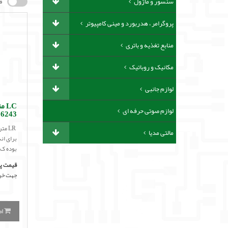
سنسور و ماژول
ف
پروگرامر ، هدربورد و مینی کامپیوتر
منابع تغذیه و باتری
مکانیک و روباتیک
لوازم جانبی
لوازم صوتی حرفه ای
6243
مالتی مدیا
برای ان
بوده ک.
قیمت پا
جهت خری
اض