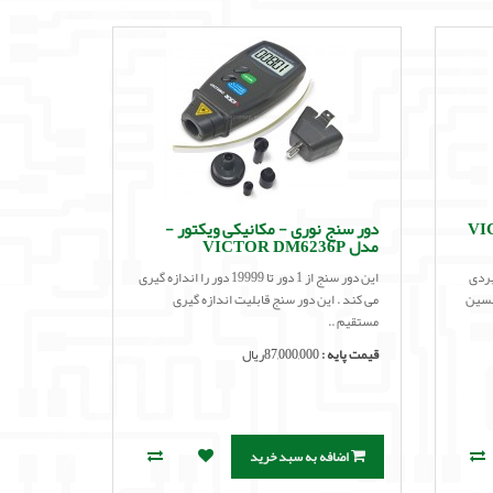
کتور VICTOR
دور سنج نوری - مکانیکی ویکتور -
مدل VICTOR DM6236P
بردی
این دور سنج از 1 دور تا 19999 دور را اندازه گیری
نسین
می کند . این دور سنج قابلیت اندازه گیری
مستقیم ..
قیمت پایه :
87,000,000ریال
اضافه به سبد خرید