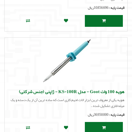
قیمت پایه :
10,856,696ریال
هویه 100 وات Goot - مدل KS-100R - ژاپنی (جنس شرکتی)
هویه یکی از معروف ترین ابزار الات لحیم کاری است که ساده ترین آن از یک دسته و یک
میله فلزی تشکیل شده ..
قیمت پایه :
36,950,000ریال