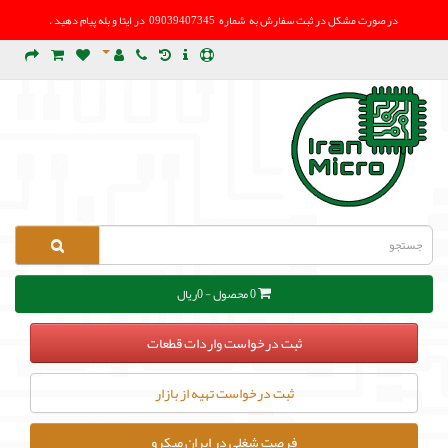
در صورت مشکل در
ثبت سفارش به شماره 09039407345 در ایتا و بله پیام دهید .
0 محصول - 0ریال
ثبت درخواست واردات قطعات
ثبت درخواست تهیه از بازار
فرصت شغلی در ایران میکرو