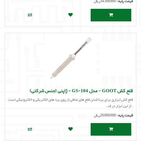
قیمت پایه :
34,500,000ریال
قلع کش GOOT - مدل GS-104 - ژاپنی (جنس شرکتی)
قلع کش ابزاری برای برداشتن قلع های ضافی از روی برد های الکتریکی و الکترونیکی است
. از این ابزار در ف..
قیمت پایه :
26,000,000ریال