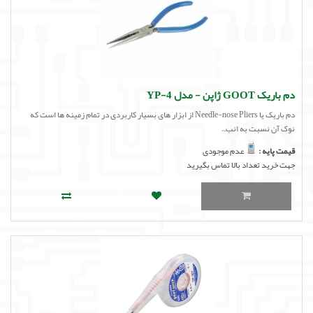
دم باریک GOOT ژاپن - مدل YP-4
دم باریک یا Needle-nose Pliers از ابزار های بسیار کاربردی در تمام زمینه ها است که
نوک آن نسبت به انب..
قیمت پایه :
عدم موجودی
جهت خرید تعداد بالا تماس بگیرید