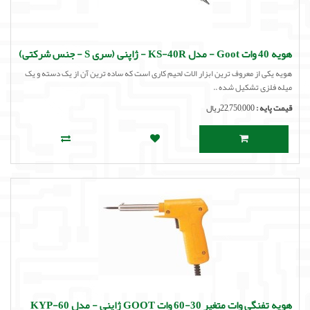
هویه 40 وات Goot - مدل KS-40R - ژاپنی (سری S - جنس شرکتی)
هویه یکی از معروف ترین ابزار الات لحیم کاری است که ساده ترین آن از یک دسته و یک
میله فلزی تشکیل شده ..
قیمت پایه :
22,750,000ریال
هویه تفنگی وات متغیر 30-60 وات GOOT ژاپنی - مدل KYP-60