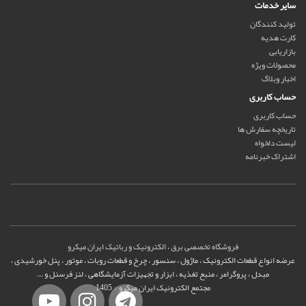
سایر خدمات
تولید کنندگان
کارت هدیه
بازاریابی
محصولات ویژه
اخبار وبلاگ
حساب کاربری
حساب کاربری
تاریخچه سفارش ها
لیست دلخواه
اشتراک خبرنامه
فروشگاه تخصصی برق ، الکترونیک و رباتیک ایران میکرو
عرضه انواع قطعات الکترونیک ، ماژول ، سنسور ، چرخ و قطعات روبات ، موتور ، پنل خورشیدی ،
مبدل ، پروگرامر ، منبع تغذیه ، ابزار و تجهیزات آزمایشگاهی ، لنز فرسنل و ...
مجتمع الکترونیک ایران میکرو © 1405