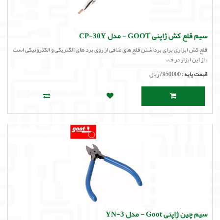
سیم قلع کش ژاپنی GOOT - مدل CP-30Y
قلع کش ابزاری برای برداشتن قلع های ضافی از روی برد های الکتریکی و الکترونیکی است
. از این ابزار در ف..
قیمت پایه :
7,950,000ریال
سیم چین ژاپنی Goot - مدل YN-3