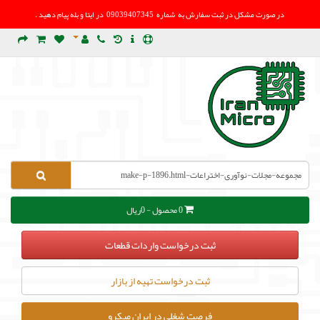
در صورت مشکل در
ثبت سفارش به شماره 09039407345 در ایتا و بله پیام دهید .
0 محصول - 0ریال
ثبت درخواست واردات قطعات
ثبت درخواست تهیه از بازار
فرصت شغلی در ایران میکرو