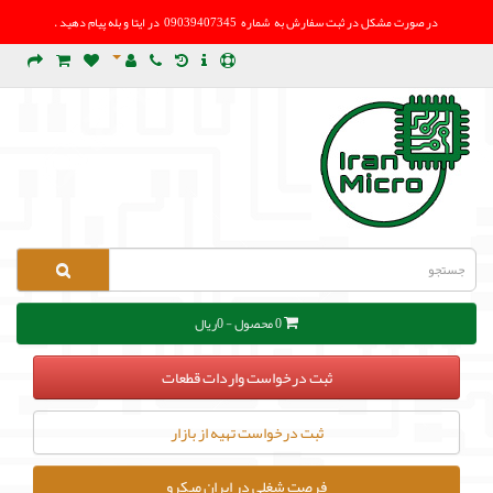
در صورت مشکل در
ثبت سفارش به شماره 09039407345 در ایتا و بله پیام دهید .
0 محصول - 0ریال
ثبت درخواست واردات قطعات
ثبت درخواست تهیه از بازار
فرصت شغلی در ایران میکرو