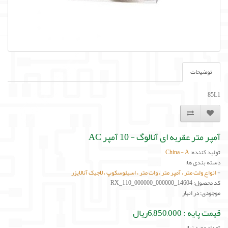
توضیحات
85L1
آمپر متر عقربه ای آنالوگ - 10 آمپر AC
تولید کننده:
China - A
دسته بندی ها:
-
انواع ولت متر ، آمپر متر ، وات متر ، اسیلوسکوپ ، لاجیک آنالایزر
کد محصول: RX_110_000000_000000_14604
موجودی: در انبار
قیمت پایه :
6,850,000ریال
تعداد مورد نیاز