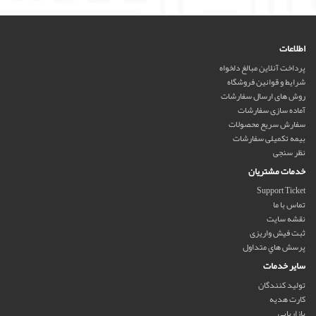
اطلاعات
پرداخت آنلاین مبالغ دلخواه
شرایط و قوانین فروشگاه
روش های ارسال سفارشات
آماده سازی سفارشات
سفارش سریع محصولات
بیمه تکمیلی سفارشات
نظر سنجی
خدمات مشتریان
Support Ticket
تماس با ما
نقشه سایت
ثبت فیش واریزی
پرسش هاي متداول
سایر خدمات
تولید کنندگان
کارت هدیه
بازاریابی