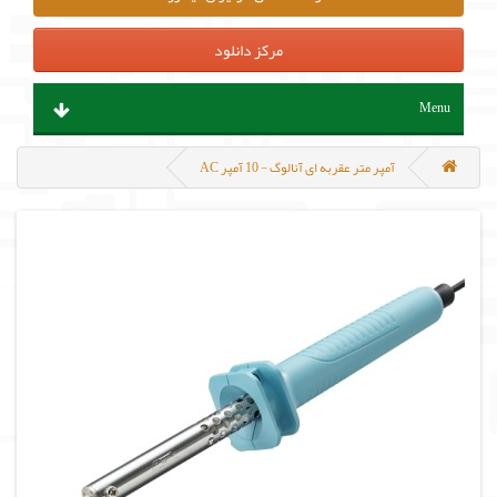
مرکز دانلود
Menu
ابزار آلات و تجهیزات
آمپر متر عقربه ای آنالوگ - 10 آمپر AC
قطعات الکترونیک
سنسور و ماژول
پروگرامر ، هدربورد و مینی کامپیوتر
منابع تغذیه و باتری
مکانیک و روباتیک