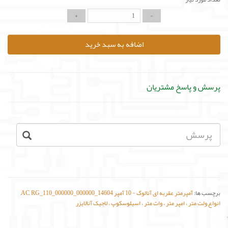
اضافه به سبد خرید
پرسش و پاسخ مشتریان
برچسب ها:
آمپرمتر عقربه ای آنالوگ - 10 آمپر AC
RG_110_000000_000000_14604
,
,
انواع ولت متر ، امپر متر ، وات متر ، اسیلوسکوپ ، لاجیک آنالایزر
'