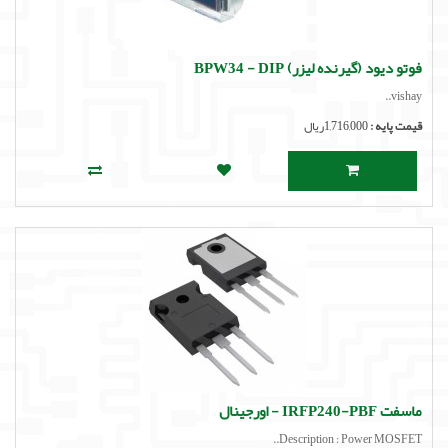
لوازم جانبی
لوازم صوتی حرفه ای
فوتو دیود (گیرنده لیزر) BPW34 - DIP
vishay..
مالتی مدیا
قیمت پایه :
1,716,000ریال
ماسفت IRFP240-PBF - اورجینال
Description : Power MOSFET..