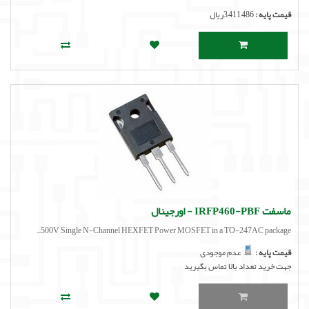
قیمت پایه :
3,411,486ریال
ماسفت IRFP460-PBF - اورجینال
500V Single N-Channel HEXFET Power MOSFET in a TO-247AC package..
قیمت پایه :
عدم موجودی
جهت خرید تعداد بالا تماس بگیرید