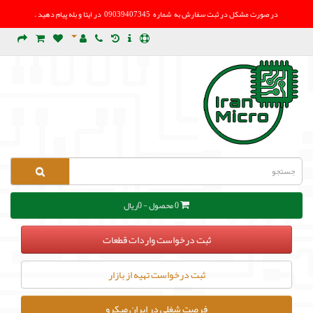
در صورت مشکل در
ثبت سفارش به شماره 09039407345 در ایتا و بله پیام دهید .
0 محصول - 0ریال
ثبت درخواست واردات قطعات
ثبت درخواست تهیه از بازار
فرصت شغلی در ایران میکرو