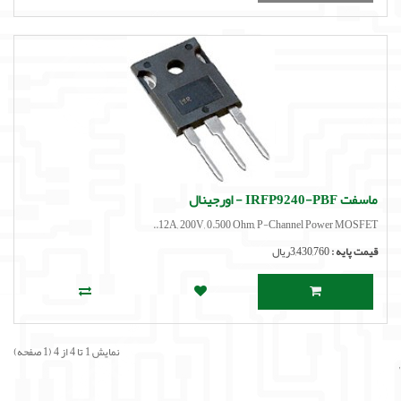
ماسفت IRFP9240-PBF - اورجینال
12A, 200V, 0.500 Ohm, P-Channel Power MOSFET..
قیمت پایه :
3,430,760ریال
نمایش 1 تا 4 از 4 (1 صفحه)
'