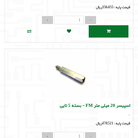
قیمت پایه :
356,455ریال
اسپیسر 20 میلی متر FM - بسته 5 تایی
..
قیمت پایه :
470,521ریال