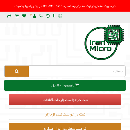
در صورت مشکل در
ثبت سفارش به شماره 09039407345 در ایتا و بله پیام دهید .
0 محصول - 0ریال
ثبت درخواست واردات قطعات
ثبت درخواست تهیه از بازار
فرصت شغلی در ایران میکرو