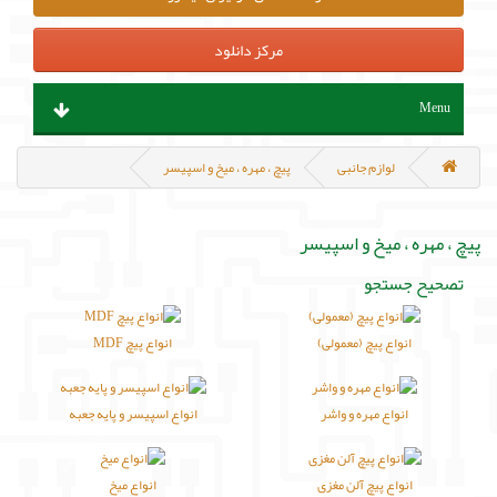
مرکز دانلود
Menu
ابزار آلات و تجهیزات
لوازم جانبی
پیچ ، مهره ، میخ و اسپیسر
قطعات الکترونیک
پیچ ، مهره ، میخ و اسپیسر
سنسور و ماژول
تصحیح جستجو
پروگرامر ، هدربورد و مینی کامپیوتر
انواع پیچ (معمولی)
انواع پیچ MDF
منابع تغذیه و باتری
انواع مهره و واشر
انواع اسپیسر و پایه جعبه
مکانیک و روباتیک
انواع پیچ آلن مغزی
انواع میخ