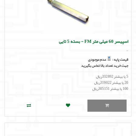
اسپیسر 60 میلی متر FM - بسته 5 تایی
..
قیمت پایه :
عدم موجودی
جهت خرید تعداد بالا تماس بگیرید
5 یا بیشتر 332,892ریال
20 یا بیشتر 319,022ریال
100 یا بیشتر 305,151ریال