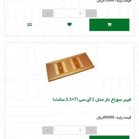
قیمت پایه :
870,000ریال
فیبر سوراخ دار مدل 2 آی سی (7*3.3 سانت)
..
قیمت پایه :
490,000ریال