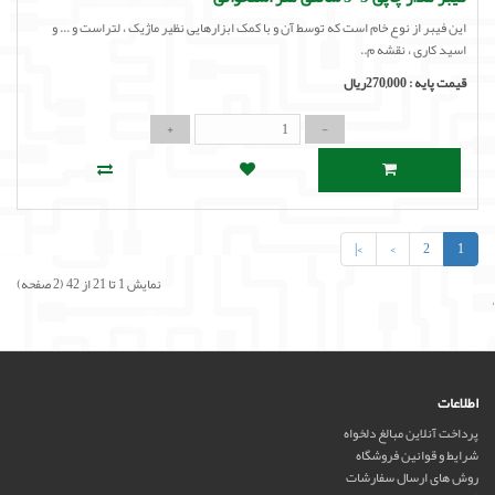
این فیبر از نوع خام است که توسط آن و با کمک ابزارهایی نظیر ماژیک ، لتراست و ... و
اسید کاری ، نقشه م..
قیمت پایه :
270,000ریال
>|
>
2
1
نمایش 1 تا 21 از 42 (2 صفحه)
'
اطلاعات
پرداخت آنلاین مبالغ دلخواه
شرایط و قوانین فروشگاه
روش های ارسال سفارشات