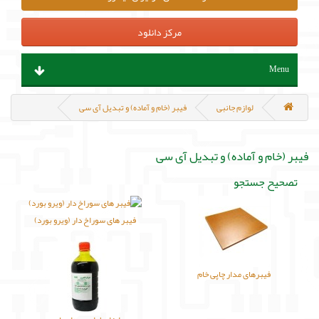
مرکز دانلود
Menu
ابزار آلات و تجهیزات
لوازم جانبی
فیبر (خام و آماده) و تبدیل آی سی
قطعات الکترونیک
فیبر (خام و آماده) و تبدیل آی سی
سنسور و ماژول
تصحیح جستجو
پروگرامر ، هدربورد و مینی کامپیوتر
فیبر های سوراخ دار (ویرو بورد)
منابع تغذیه و باتری
فیبرهای مدار چاپی خام
مکانیک و روباتیک