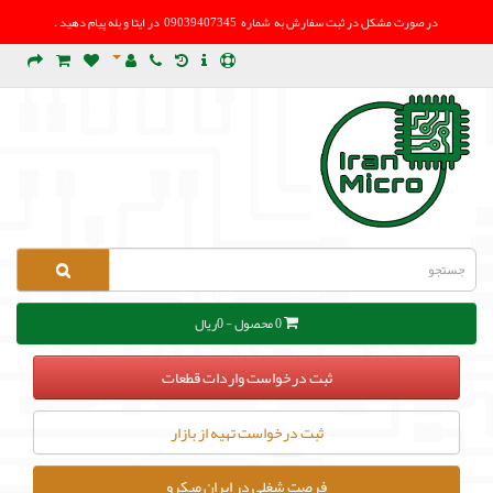
در صورت مشکل در
ثبت سفارش به شماره 09039407345 در ایتا و بله پیام دهید .
0 محصول - 0ریال
ثبت درخواست واردات قطعات
ثبت درخواست تهیه از بازار
فرصت شغلی در ایران میکرو