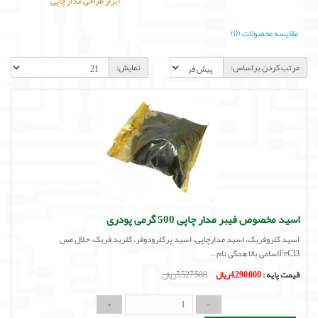
ابزار طراحی مدار چاپی
لوازم جانبی
مقایسه محصولات (0)
لوازم صوتی حرفه ای
مرتب کردن براساس:
نمایش:
مالتی مدیا
اسید مخصوص فیبر مدار چاپی 500 گرمی پودری
اسید کلروفریک، اسید مدارچاپی، اسید پرکلرودوفر، کلرید فریک، حلال مس
FeCl3اسامی بالا همگی نام ..
قیمت پایه :
4,290,000ریال
5,527,500ریال