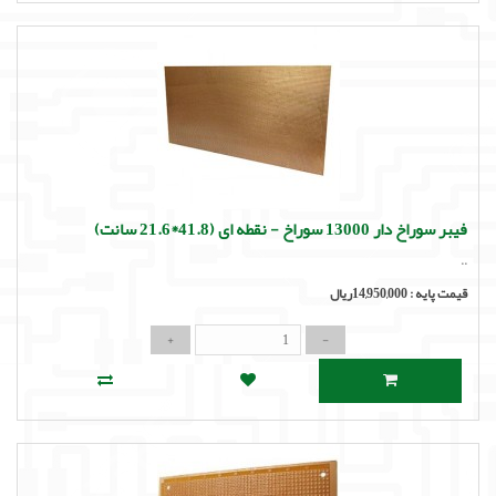
فیبر سوراخ دار 13000 سوراخ - نقطه ای (41.8*21.6 سانت)
..
قیمت پایه :
14,950,000ریال