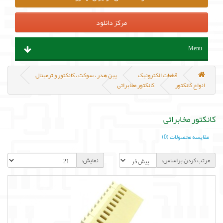
مرکز دانلود
Menu
ابزار آلات و تجهیزات
قطعات الکترونیک
پین هدر ، سوکت ، کانکتور و ترمینال
انواع کانکتور
کانکتور مخابراتی
قطعات الکترونیک
کانکتور مخابراتی
سنسور و ماژول
مقایسه محصولات (0)
پروگرامر ، هدربورد و مینی کامپیوتر
مرتب کردن براساس:
نمایش:
منابع تغذیه و باتری
مکانیک و روباتیک