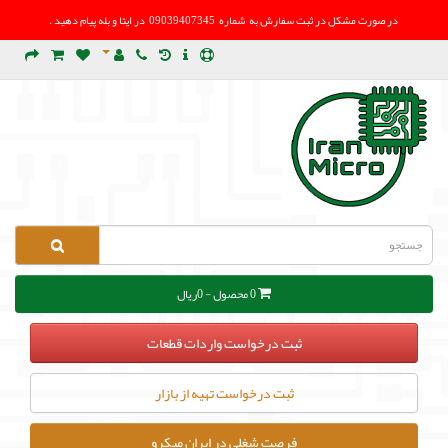
در صورت مشکل در
ثبت سفارش به شماره 09039407345 در ایتا و بله پیام دهید .
0 محصول - 0ریال
ثبت درخواست واردات قطعات
ثبت درخواست تهیه از بازار
فرصت شغلی در ایران میکرو