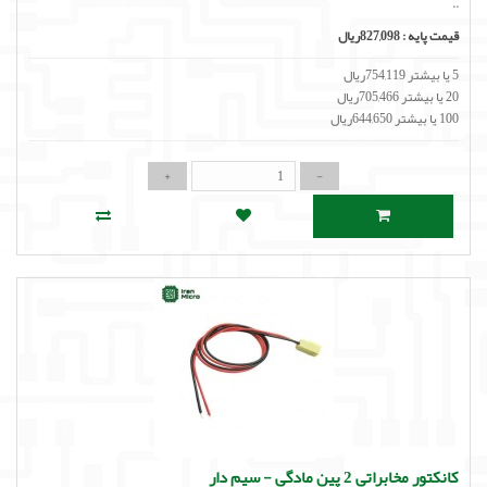
..
قیمت پایه :
827,098ریال
5 یا بیشتر 754,119ریال
20 یا بیشتر 705,466ریال
100 یا بیشتر 644,650ریال
کانکتور مخابراتی 2 پین مادگی - سیم دار