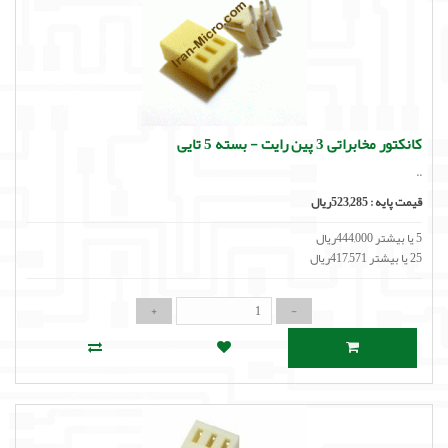
کانکتور مخابراتی 3 پین رایت - بسته 5 تایی
..
قیمت پایه :
523,285ریال
5 یا بیشتر 444,000ریال
25 یا بیشتر 417,571ریال