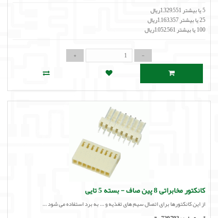
5 یا بیشتر 1,329,551ریال
25 یا بیشتر 1,163,357ریال
100 یا بیشتر 1,052,561ریال
کانکتور مخابراتی 8 پین صاف - بسته 5 تایی
از این کانکتورها برای اتصال سیم های تغذیه و ... به برد استفاده می شود ...