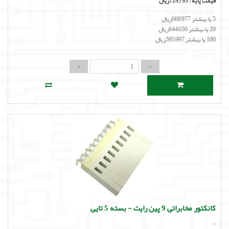
قیمت پایه :
729,793ریال
5 یا بیشتر 668,977ریال
20 یا بیشتر 644,650ریال
100 یا بیشتر 595,997ریال
کانکتور مخابراتی 9 پین رایت - بسته 5 تایی
..