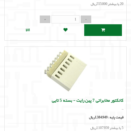
20 یا بیشتر 555,000ریال
کانکتور مخابراتی 7 پین رایت - بسته 5 تایی
..
قیمت پایه :
1,384,949ریال
5 یا بیشتر 1,107,959ریال