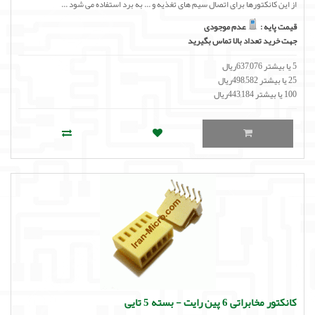
از این کانکتورها برای اتصال سیم های تغذیه و ... به برد استفاده می شود ...
قیمت پایه :
عدم موجودی
جهت خرید تعداد بالا تماس بگیرید
5 یا بیشتر 637,076ریال
25 یا بیشتر 498,582ریال
100 یا بیشتر 443,184ریال
کانکتور مخابراتی 6 پین رایت - بسته 5 تایی