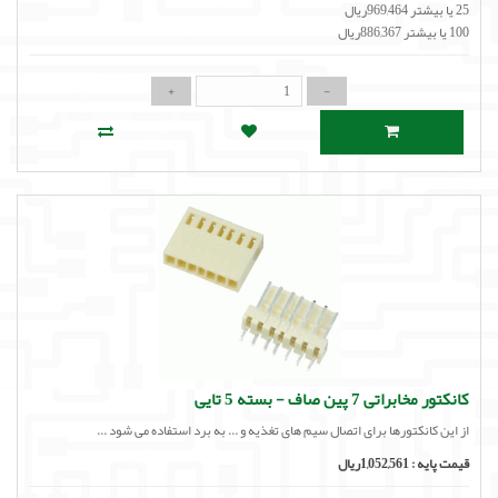
25 یا بیشتر 969,464ریال
100 یا بیشتر 886,367ریال
کانکتور مخابراتی 7 پین صاف - بسته 5 تایی
از این کانکتورها برای اتصال سیم های تغذیه و ... به برد استفاده می شود ...
قیمت پایه :
1,052,561ریال