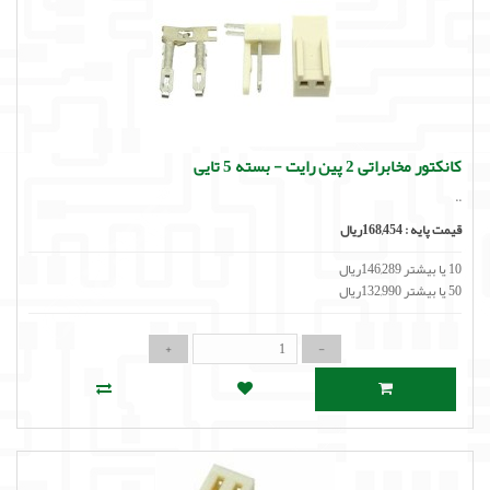
کانکتور مخابراتی 2 پین رایت - بسته 5 تایی
..
قیمت پایه :
168,454ریال
10 یا بیشتر 146,289ریال
50 یا بیشتر 132,990ریال