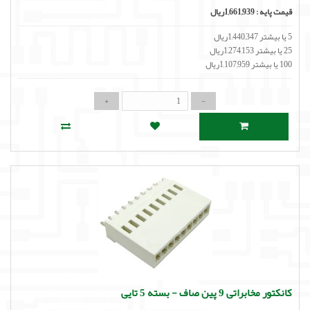
قیمت پایه :
1,661,939ریال
5 یا بیشتر 1,440,347ریال
25 یا بیشتر 1,274,153ریال
100 یا بیشتر 1,107,959ریال
کانکتور مخابراتی 9 پین صاف - بسته 5 تایی