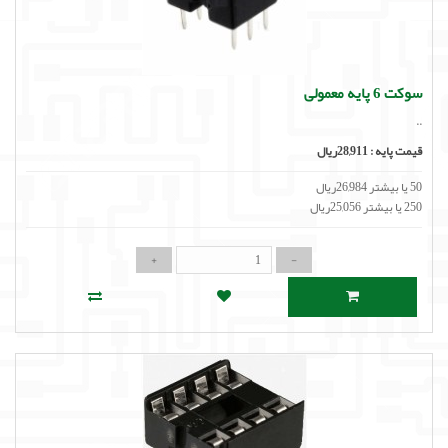
سوکت 6 پایه معمولی
..
قیمت پایه :
28,911ریال
50 یا بیشتر 26,984ریال
250 یا بیشتر 25,056ریال