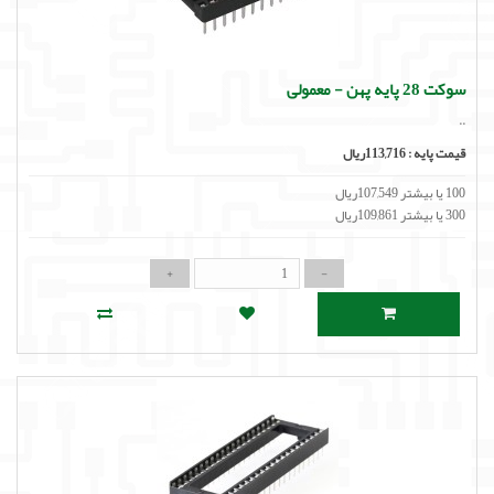
سوکت 28 پایه پهن - معمولی
..
قیمت پایه :
113,716ریال
100 یا بیشتر 107,549ریال
300 یا بیشتر 109,861ریال