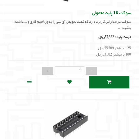
سوکت 16 پایه معمولی
سوکت در مداراتی کاربرد دارد که قصد تعویض آی سی را بدون لحیم کاری و ... داشته
باشید . ..
قیمت پایه :
57,822ریال
25 یا بیشتر 55,509ریال
100 یا بیشتر 53,582ریال