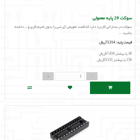
سوکت 20 پایه معمولی
سوکت در مداراتی کاربرد دارد که قصد تعویض آی سی را بدون لحیم کاری و ... داشته
باشید . ..
قیمت پایه :
71,314ریال
30 یا بیشتر 67,459ریال
150 یا بیشتر 65,531ریال