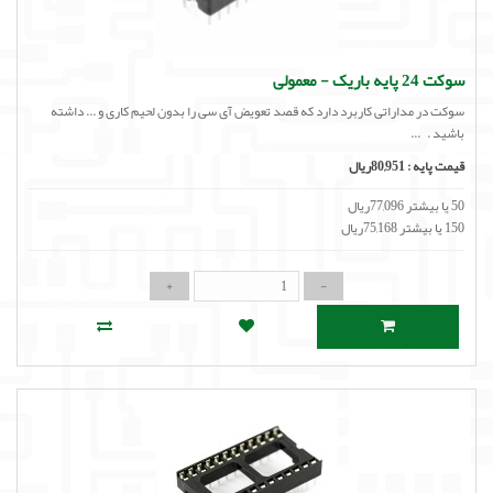
سوکت 24 پایه باریک - معمولی
سوکت در مداراتی کاربرد دارد که قصد تعویض آی سی را بدون لحیم کاری و ... داشته
باشید . ...
قیمت پایه :
80,951ریال
50 یا بیشتر 77,096ریال
150 یا بیشتر 75,168ریال