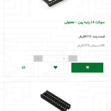
سوکت 24 پایه پهن - معمولی
..
قیمت پایه :
86,733ریال
100 یا بیشتر 82,878ریال