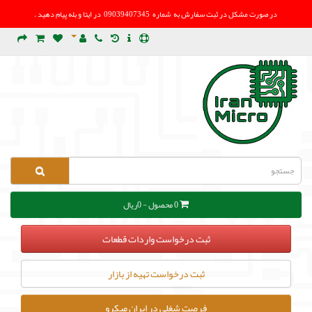
در صورت مشکل در
ثبت سفارش به شماره 09039407345 در ایتا و بله پیام دهید .
0 محصول - 0ریال
ثبت درخواست واردات قطعات
ثبت درخواست تهیه از بازار
فرصت شغلی در ایران میکرو