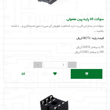
سوکت 40 پایه پهن معمولی
سوکت در مداراتی کاربرد دارد که قصد تعویض آی سی را بدون لحیم کاری و ... داشته
باشید ...
قیمت پایه :
138,772ریال
30 یا بیشتر 134,918ریال
100 یا بیشتر 131,063ریال