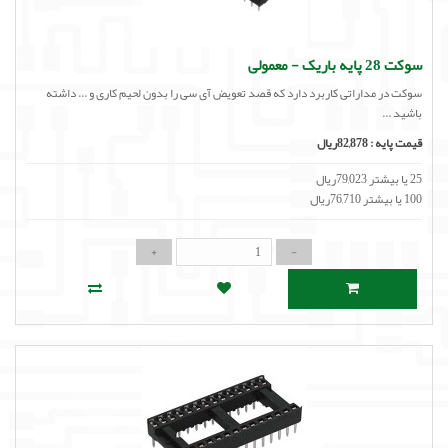
سوکت 28 پایه باریک - معمولی
سوکت در مداراتی کاربرد دارد که قصد تعویض آی سی را بدون لحیم کاری و ... داشته
باشید ...
قیمت پایه :
82,878ریال
25 یا بیشتر 79,023ریال
100 یا بیشتر 76,710ریال