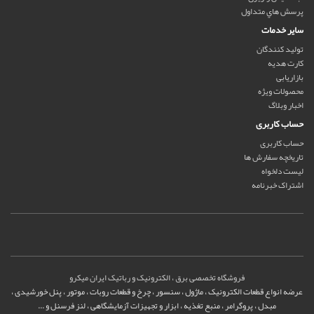
پرسش هاي متداول
سایر خدمات
تولید کنندگان
کارت هدیه
بازاریابی
محصولات ویژه
اخبار وبلاگ
حساب کاربری
حساب کاربری
تاریخچه سفارش ها
لیست دلخواه
اشتراک خبرنامه
فروشگاه تخصصی برق ، الکترونیک و رباتیک ایران میکرو
عرضه انواع قطعات الکترونیک ، ماژول ، سنسور ، چرخ و قطعات روبات ، موتور ، پنل خورشیدی ،
مبدل ، پروگرامر ، منبع تغذیه ، ابزار و تجهیزات آزمایشگاهی ، لنز فرسنل و ...