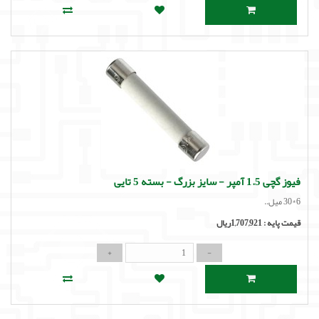
فیوز گچی 1.5 آمپر - سایز بزرگ - بسته 5 تایی
6*30 میل..
قیمت پایه :
1,707,921ریال