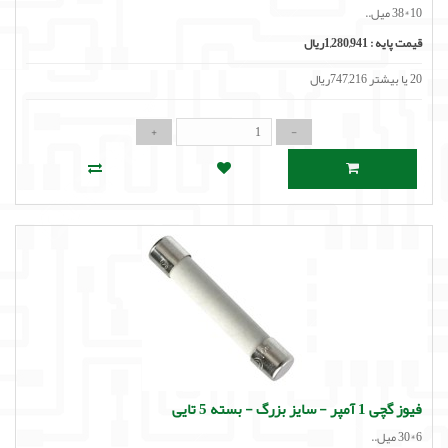
10*38 میل..
قیمت پایه :
1,280,941ریال
20 یا بیشتر 747,216ریال
فیوز گچی 1 آمپر - سایز بزرگ - بسته 5 تایی
6*30 میل..