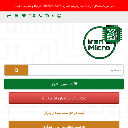
در صورت مشکل در
ثبت سفارش به شماره 09039407345 در ایتا و بله پیام دهید .
0 محصول - 0ریال
ثبت درخواست واردات قطعات
ثبت درخواست تهیه از بازار
فرصت شغلی در ایران میکرو