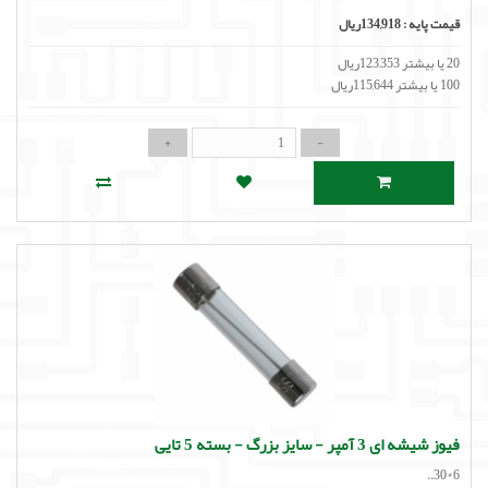
قیمت پایه :
134,918ریال
20 یا بیشتر 123,353ریال
100 یا بیشتر 115,644ریال
فیوز شیشه ای 3 آمپر - سایز بزرگ - بسته 5 تایی
6*30..