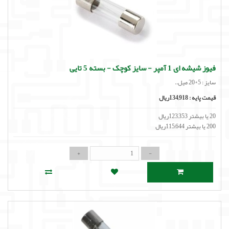
فیوز شیشه ای 1 آمپر - سایز کوچک - بسته 5 تایی
سایز : 5*20 میل..
قیمت پایه :
134,918ریال
20 یا بیشتر 123,353ریال
200 یا بیشتر 115,644ریال