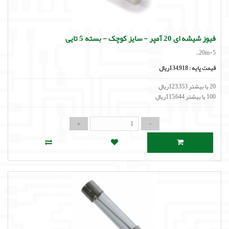
فیوز شیشه ای 20 آمپر - سایز کوچک - بسته 5 تایی
20m*5..
قیمت پایه :
134,918ریال
20 یا بیشتر 123,353ریال
100 یا بیشتر 115,644ریال