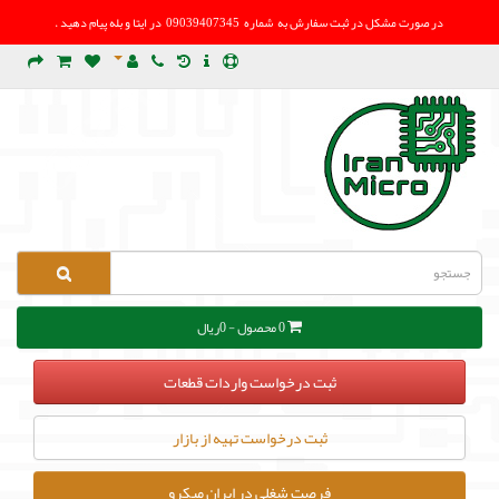
در صورت مشکل در
ثبت سفارش به شماره 09039407345 در ایتا و بله پیام دهید .
0 محصول - 0ریال
ثبت درخواست واردات قطعات
ثبت درخواست تهیه از بازار
فرصت شغلی در ایران میکرو