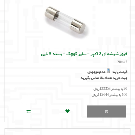
فیوز شیشه ای 2 آمپر - سایز کوچک - بسته 5 تایی
20m*5..
قیمت پایه :
عدم موجودی
جهت خرید تعداد بالا تماس بگیرید
20 یا بیشتر 123,353ریال
100 یا بیشتر 115,644ریال