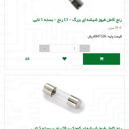
لوازم جانبی
لوازم صوتی حرفه ای
رنج کامل فیوز شیشه ای بزرگ - 13 رنج - بسته 5 تایی
6*30 میل..
مالتی مدیا
قیمت پایه :
4,047,526ریال
رنج کامل فیوز شیشه ای کوچک - 20 رنج - بسته 5 تایی