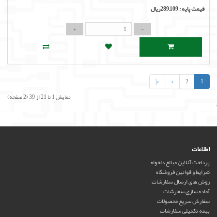
قیمت پایه :
289,109ریال
>|
>
2
1
نمایش 1 تا 21 از 39 (2 صفحه)
'
اطلاعات
پرداخت آنلاین مبالغ دلخواه
شرایط و قوانین فروشگاه
روش های ارسال سفارشات
آماده سازی سفارشات
سفارش سریع محصولات
بیمه تکمیلی سفارشات