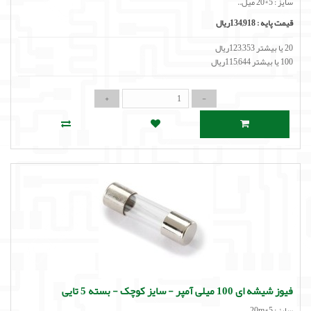
سایز : 5*20 میل..
قیمت پایه :
134,918ریال
20 یا بیشتر 123,353ریال
100 یا بیشتر 115,644ریال
فیوز شیشه ای 100 میلی آمپر - سایز کوچک - بسته 5 تایی
سایز : 20m*5..