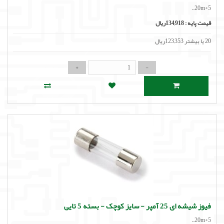
20m*5..
قیمت پایه :
134,918ریال
20 یا بیشتر 123,353ریال
فیوز شیشه ای 25 آمپر - سایز کوچک - بسته 5 تایی
20m*5..