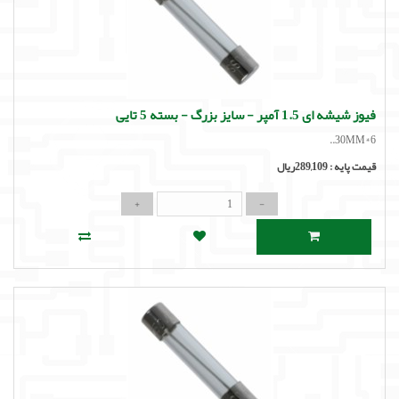
فیوز شیشه ای 1.5 آمپر - سایز بزرگ - بسته 5 تایی
6*30MM..
قیمت پایه :
289,109ریال