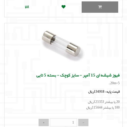
فیوز شیشه ای 15 آمپر - سایز کوچک - بسته 5 تایی
20m*5..
قیمت پایه :
134,918ریال
20 یا بیشتر 123,353ریال
100 یا بیشتر 115,644ریال