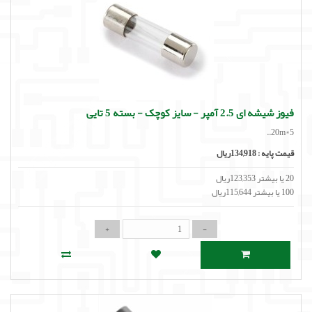
فیوز شیشه ای 2.5 آمپر - سایز کوچک - بسته 5 تایی
20m*5..
قیمت پایه :
134,918ریال
20 یا بیشتر 123,353ریال
100 یا بیشتر 115,644ریال