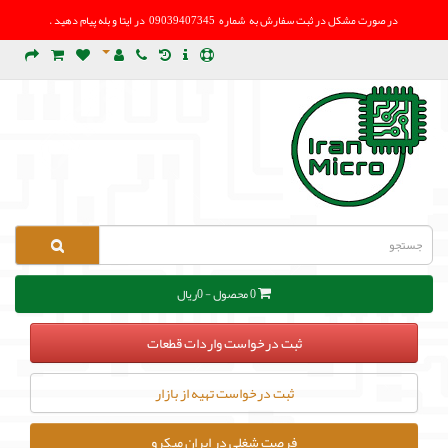
در صورت مشکل در
ثبت سفارش به شماره 09039407345 در ایتا و بله پیام دهید .
0 محصول - 0ریال
ثبت درخواست واردات قطعات
ثبت درخواست تهیه از بازار
فرصت شغلی در ایران میکرو