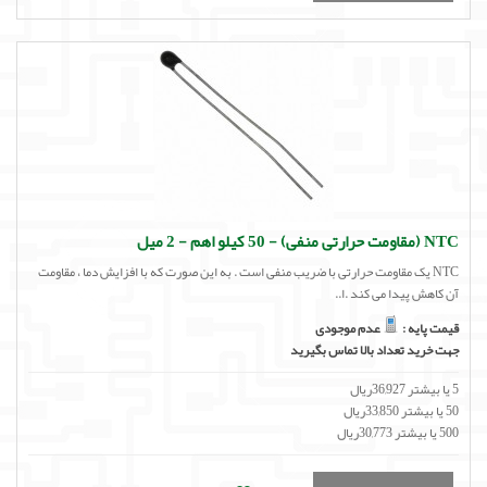
NTC (مقاومت حرارتی منفی) - 50 کیلو اهم - 2 میل
NTC یک مقاومت حرارتی با ضریب منفی است . به این صورت که با افزایش دما ، مقاومت
آن کاهش پیدا می کند .ا..
قیمت پایه :
عدم موجودی
جهت خرید تعداد بالا تماس بگیرید
5 یا بیشتر 36,927ریال
50 یا بیشتر 33,850ریال
500 یا بیشتر 30,773ریال