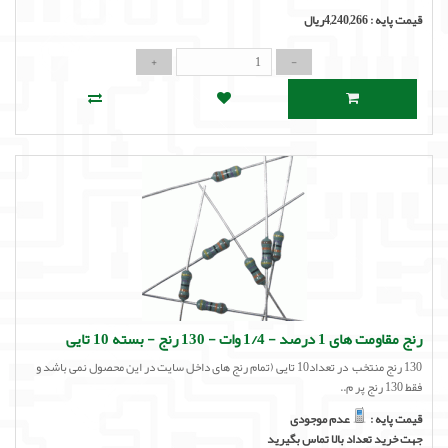
قیمت پایه :
4,240,266ریال
رنج مقاومت های 1 درصد - 1/4 وات - 130 رنج - بسته 10 تایی
130 رنج منتخب در تعداد10 تایی (تمام رنج های داخل سایت در این محصول نمی باشد و
فقط 130 رنج پر م..
قیمت پایه :
عدم موجودی
جهت خرید تعداد بالا تماس بگیرید