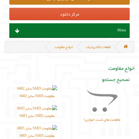
مرکز دانلود
Menu
ابزار آلات و تجهیزات
قطعات الکترونیک
انواع مقاومت
قطعات الکترونیک
انواع مقاومت
سنسور و ماژول
تصحیح جستجو
پروگرامر ، هدربورد و مینی کامپیوتر
مقاومت SMD سایز 0402
منابع تغذیه و باتری
مقاومت SMD سایز 0603
مقاومت های شنت (موازی)
مکانیک و روباتیک
مقاومت SMD سایز 0805