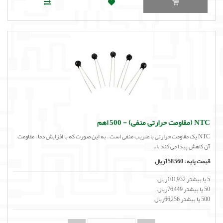
NTC (مقاومت حرارتی منفی) - 500 اهم
NTC یک مقاومت حرارتی با ضریب منفی است . به این صورت که با افزایش دما ، مقاومت
آن کاهش پیدا می کند .ا..
قیمت پایه :
158,560ریال
5 یا بیشتر 101,932ریال
50 یا بیشتر 76,449ریال
500 یا بیشتر 66,256ریال