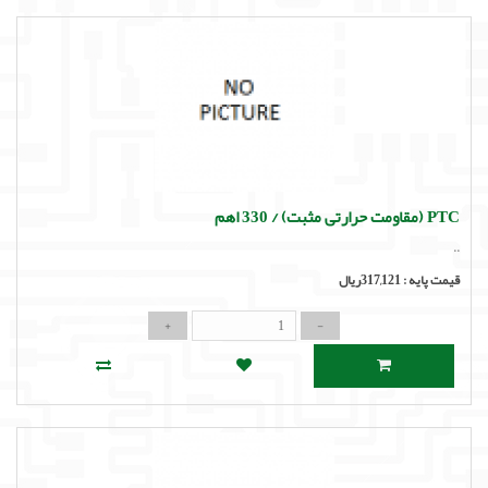
PTC (مقاومت حرارتی مثبت) / 330 اهم
..
قیمت پایه :
317,121ریال