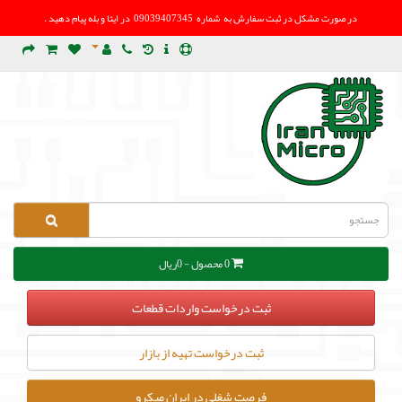
در صورت مشکل در
ثبت سفارش به شماره 09039407345 در ایتا و بله پیام دهید .
0 محصول - 0ریال
ثبت درخواست واردات قطعات
ثبت درخواست تهیه از بازار
فرصت شغلی در ایران میکرو