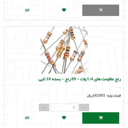
رنج مقاومت های 1/4 وات - 89 رنج - بسته 10 تایی
..
قیمت پایه :
3,423,051ریال