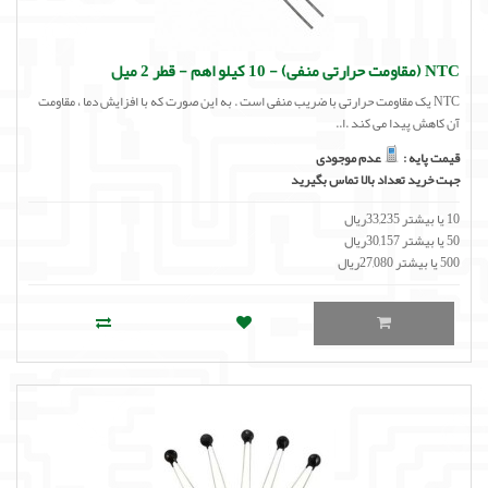
NTC (مقاومت حرارتی منفی) - 10 کیلو اهم - قطر 2 میل
NTC یک مقاومت حرارتی با ضریب منفی است . به این صورت که با افزایش دما ، مقاومت
آن کاهش پیدا می کند .ا..
قیمت پایه :
عدم موجودی
جهت خرید تعداد بالا تماس بگیرید
10 یا بیشتر 33,235ریال
50 یا بیشتر 30,157ریال
500 یا بیشتر 27,080ریال