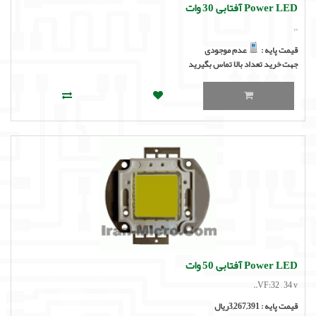
Power LED آفتابی 30 وات
..
قیمت پایه :
عدم موجودی
جهت خرید تعداد بالا تماس بگیرید
Power LED آفتابی 50 وات
VF:32 – 34 v..
قیمت پایه :
3,267,391ریال