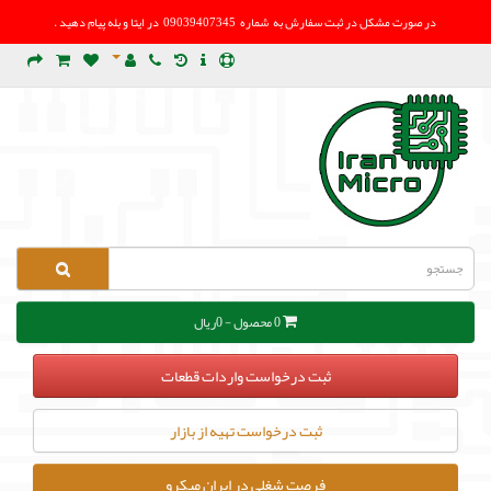
در صورت مشکل در
ثبت سفارش به شماره 09039407345 در ایتا و بله پیام دهید .
0 محصول - 0ریال
ثبت درخواست واردات قطعات
ثبت درخواست تهیه از بازار
فرصت شغلی در ایران میکرو