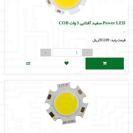
Power LED سفید آفتابی 3 وات COB
..
قیمت پایه :
283,109ریال