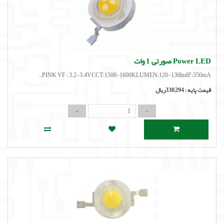
Power LED صورتی 1 وات
PINK VF : 3.2-3.4VCCT:1500-1600KLUMEN:120-130lmIF:350mA..
قیمت پایه :
330,294ریال