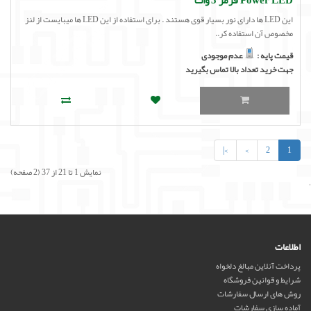
این LED ها دارای نور بسیار قوی هستند . برای استفاده از این LED ها میبایست از لنز
مخصوص آن استفاده کر..
قیمت پایه :
عدم موجودی
جهت خرید تعداد بالا تماس بگیرید
>|
>
2
1
نمایش 1 تا 21 از 37 (2 صفحه)
'
اطلاعات
پرداخت آنلاین مبالغ دلخواه
شرایط و قوانین فروشگاه
روش های ارسال سفارشات
آماده سازی سفارشات