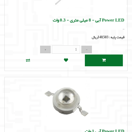
لوازم جانبی
لوازم صوتی حرفه ای
Power LED آبی - 8 میلی متری - 0.3 وات
..
مالتی مدیا
قیمت پایه :
148,503ریال
Power LED آبی 1 وات