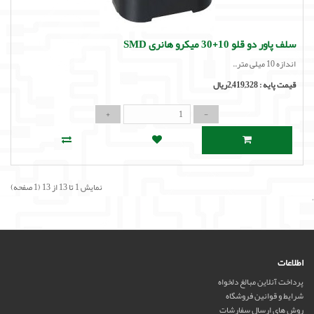
سلف پاور دو قلو 10+30 میکرو هانری SMD
اندازه 10 میلی متر..
قیمت پایه :
2,419,328ریال
نمایش 1 تا 13 از 13 (1 صفحه)
'
اطلاعات
پرداخت آنلاین مبالغ دلخواه
شرایط و قوانین فروشگاه
روش های ارسال سفارشات