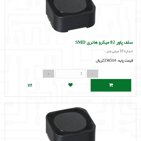
سلف پاور 82 میکرو هانری SMD
اندازه 10 میلی متر..
قیمت پایه :
2,150,514ریال