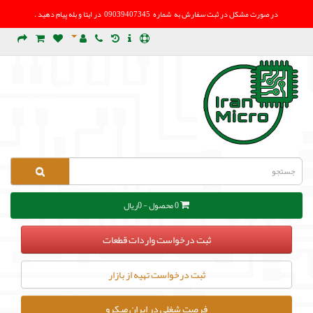
در صورت مشکل در
ثبت سفارش به شماره 09039407345 در ایتا و بله پیام دهید .
0 محصول - 0ریال
ثبت درخواست واردات قطعات
ثبت درخواست تهیه از بازار
فرصت شغلی در ایران میکرو