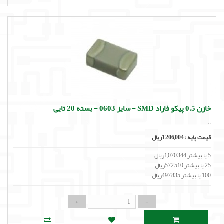
خازن 0.5 پیکو فاراد SMD - سایز 0603 - بسته 20 تایی
..
قیمت پایه :
1,206,004ریال
5 یا بیشتر 1,070,344ریال
25 یا بیشتر 572,510ریال
100 یا بیشتر 497,835ریال