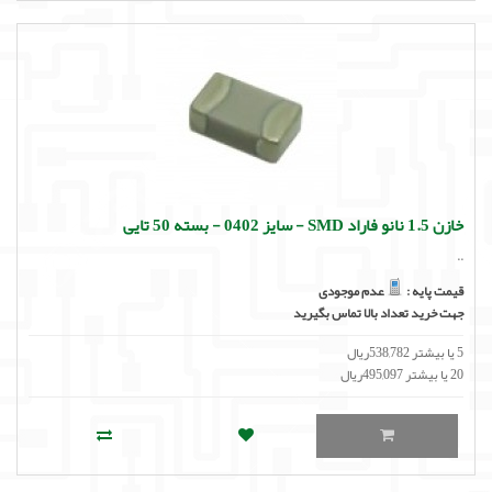
خازن 1.5 نانو فاراد SMD - سایز 0402 - بسته 50 تایی
..
قیمت پایه :
عدم موجودی
جهت خرید تعداد بالا تماس بگیرید
5 یا بیشتر 538,782ریال
20 یا بیشتر 495,097ریال