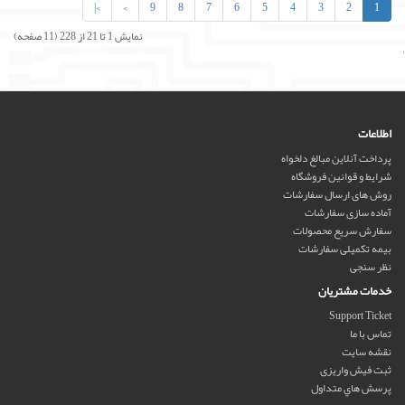
>|
>
9
8
7
6
5
4
3
2
1
نمایش 1 تا 21 از 228 (11 صفحه)
'
اطلاعات
پرداخت آنلاین مبالغ دلخواه
شرایط و قوانین فروشگاه
روش های ارسال سفارشات
آماده سازی سفارشات
سفارش سریع محصولات
بیمه تکمیلی سفارشات
نظر سنجی
خدمات مشتریان
Support Ticket
تماس با ما
نقشه سایت
ثبت فیش واریزی
پرسش هاي متداول