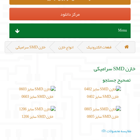
مرکز دانلود
Menu
ابزار آلات و تجهیزات
قطعات الکترونیک
انواع خازن
خازن SMD سرامیکی
قطعات الکترونیک
خازن SMD سرامیکی
سنسور و ماژول
تصحیح جستجو
پروگرامر ، هدربورد و مینی کامپیوتر
خازن SMD سایز 0402
خازن SMD سایز 0603
منابع تغذیه و باتری
خازن SMD سایز 0805
خازن SMD سایز 1206
مکانیک و روباتیک
مقایسه محصولات (0)