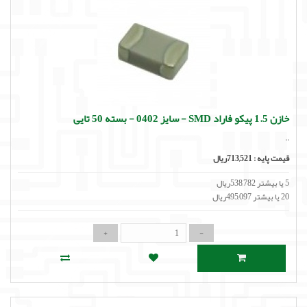
خازن 1.5 پیکو فاراد SMD - سایز 0402 - بسته 50 تایی
..
قیمت پایه :
713,521ریال
5 یا بیشتر 538,782ریال
20 یا بیشتر 495,097ریال