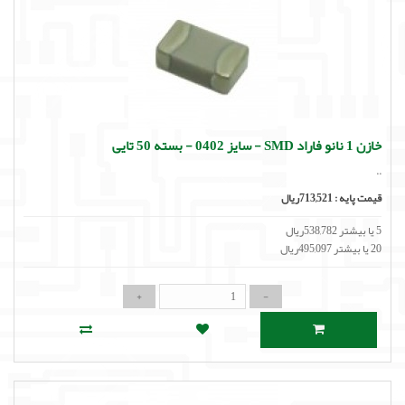
خازن 1 نانو فاراد SMD - سایز 0402 - بسته 50 تایی
..
قیمت پایه :
713,521ریال
5 یا بیشتر 538,782ریال
20 یا بیشتر 495,097ریال