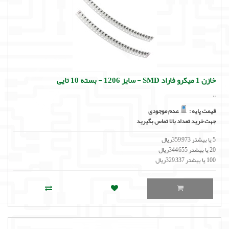
خازن 1 میکرو فاراد SMD - سایز 1206 - بسته 10 تایی
..
قیمت پایه :
عدم موجودی
جهت خرید تعداد بالا تماس بگیرید
5 یا بیشتر 359,973ریال
20 یا بیشتر 344,655ریال
100 یا بیشتر 329,337ریال