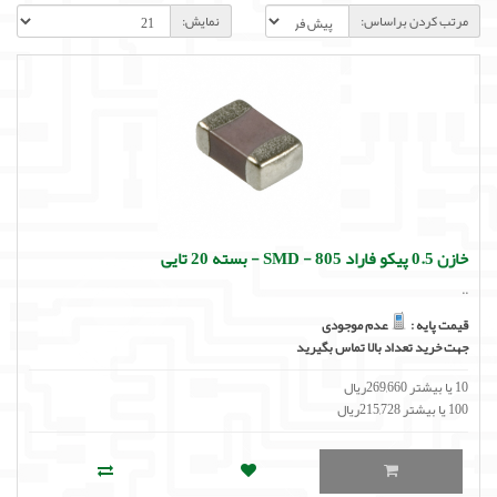
لوازم جانبی
مرتب کردن براساس:
نمایش:
لوازم صوتی حرفه ای
مالتی مدیا
خازن 0.5 پیکو فاراد SMD - 805 - بسته 20 تایی
..
قیمت پایه :
عدم موجودی
جهت خرید تعداد بالا تماس بگیرید
10 یا بیشتر 269,660ریال
100 یا بیشتر 215,728ریال