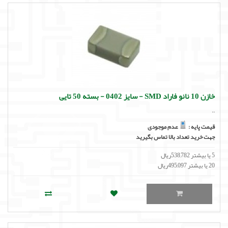
خازن 10 نانو فاراد SMD - سایز 0402 - بسته 50 تایی
..
قیمت پایه :
عدم موجودی
جهت خرید تعداد بالا تماس بگیرید
5 یا بیشتر 538,782ریال
20 یا بیشتر 495,097ریال