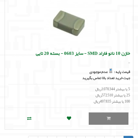
خازن 10 نانو فاراد SMD - سایز 0603 - بسته 20 تایی
..
قیمت پایه :
عدم موجودی
جهت خرید تعداد بالا تماس بگیرید
5 یا بیشتر 1,070,344ریال
25 یا بیشتر 572,510ریال
100 یا بیشتر 497,835ریال