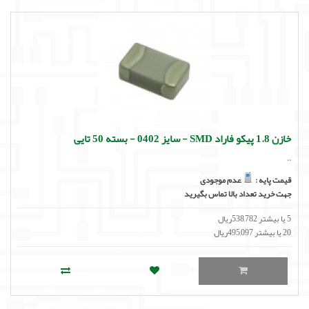
خازن 1.8 پیکو فاراد SMD - سایز 0402 - بسته 50 تایی
..
قیمت پایه :
عدم موجودی
جهت خرید تعداد بالا تماس بگیرید
5 یا بیشتر 538,782ریال
20 یا بیشتر 495,097ریال