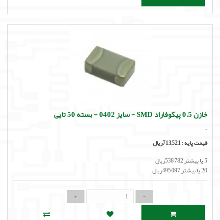
خازن 0.5 پیکوفاراد SMD - سایز 0402 - بسته 50 تایی
..
قیمت پایه :
713,521ریال
5 یا بیشتر 538,782ریال
20 یا بیشتر 495,097ریال