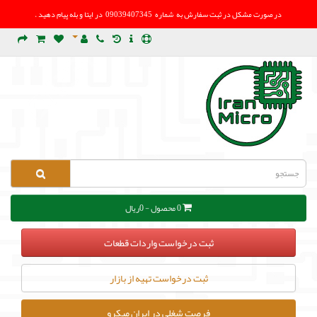
در صورت مشکل در
ثبت سفارش به شماره 09039407345 در ایتا و بله پیام دهید .
0 محصول - 0ریال
ثبت درخواست واردات قطعات
ثبت درخواست تهیه از بازار
فرصت شغلی در ایران میکرو