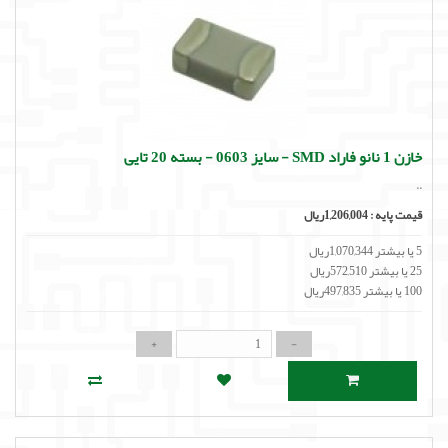
خازن 1 نانو فاراد SMD - سایز 0603 - بسته 20 تایی
..
قیمت پایه :
1,206,004ریال
5 یا بیشتر 1,070,344ریال
25 یا بیشتر 572,510ریال
100 یا بیشتر 497,835ریال