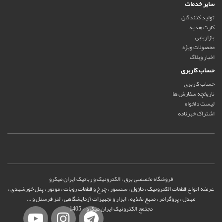
سایر خدمات
تولید کنندگان
کارت هدیه
بازاریابی
محصولات ویژه
اخبار وبلاگ
حساب کاربری
حساب کاربری
تاریخچه سفارش ها
لیست دلخواه
اشتراک خبرنامه
فروشگاه تخصصی برق ، الکترونیک و رباتیک ایران میکرو
عرضه انواع قطعات الکترونیک ، ماژول ، سنسور ، چرخ و قطعات روبات ، موتور ، پنل خورشیدی ،
مبدل ، پروگرامر ، منبع تغذیه ، ابزار و تجهیزات آزمایشگاهی ، لنز فرسنل و ...
مجتمع الکترونیک ایران میکرو © 1405