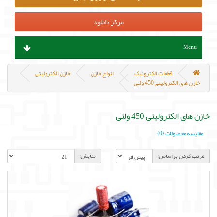
مرکز دانلود
Menu
ابزار آلات و تجهیزات
قطعات الکترونیک
انواع خازن
خازن الکترولیتی
خازن های الکترولیتی 450 ولتی
قطعات الکترونیک
خازن های الکترولیتی 450 ولتی
سنسور و ماژول
مقایسه محصولات (0)
پروگرامر ، هدربورد و مینی کامپیوتر
مرتب کردن براساس:
نمایش:
منابع تغذیه و باتری
مکانیک و روباتیک