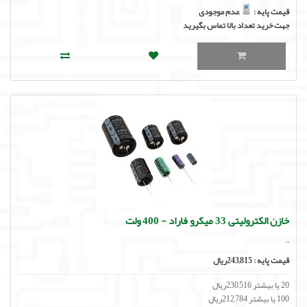
قیمت پایه :
عدم موجودی
جهت خرید تعداد بالا تماس بگیرید
خازن الکترولیتی 33 میکرو فاراد - 400 ولت
..
قیمت پایه :
243,815ریال
20 یا بیشتر 230,516ریال
100 یا بیشتر 212,784ریال