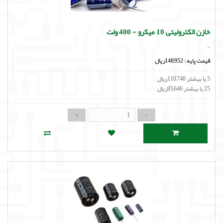
خازن الکترولیتی 10 میکرو - 400 ولت
..
قیمت پایه :
140,952ریال
5 یا بیشتر 110,748ریال
25 یا بیشتر 95,646ریال