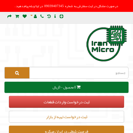
در صورت مشکل در
ثبت سفارش به شماره 09039407345 در ایتا و بله پیام دهید .
0 محصول - 0ریال
ثبت درخواست واردات قطعات
ثبت درخواست تهیه از بازار
فرصت شغلی در ایران میکرو