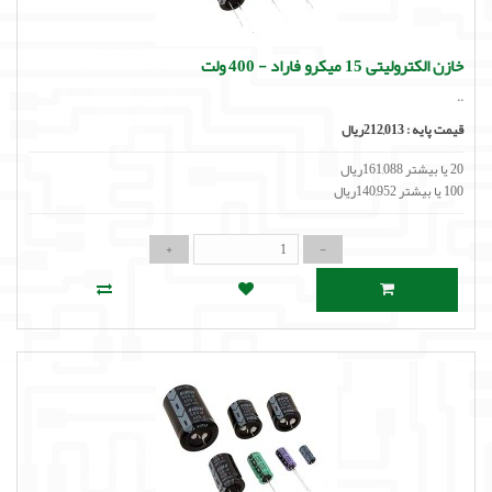
خازن الکترولیتی 15 میکرو فاراد - 400 ولت
..
قیمت پایه :
212,013ریال
20 یا بیشتر 161,088ریال
100 یا بیشتر 140,952ریال