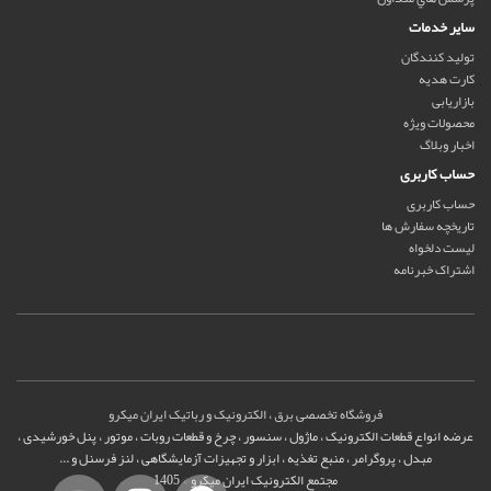
سایر خدمات
تولید کنندگان
کارت هدیه
بازاریابی
محصولات ویژه
اخبار وبلاگ
حساب کاربری
حساب کاربری
تاریخچه سفارش ها
لیست دلخواه
اشتراک خبرنامه
فروشگاه تخصصی برق ، الکترونیک و رباتیک ایران میکرو
عرضه انواع قطعات الکترونیک ، ماژول ، سنسور ، چرخ و قطعات روبات ، موتور ، پنل خورشیدی ،
مبدل ، پروگرامر ، منبع تغذیه ، ابزار و تجهیزات آزمایشگاهی ، لنز فرسنل و ...
مجتمع الکترونیک ایران میکرو © 1405