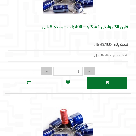
لوازم جانبی
لوازم صوتی حرفه ای
خازن الکترولیتی 1 میکرو - 400 ولت - بسته 5 تایی
مالتی مدیا
..
قیمت پایه :
497,835ریال
20 یا بیشتر 365,079ریال