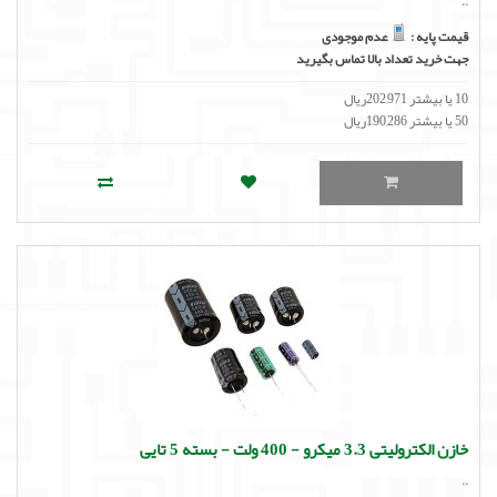
..
قیمت پایه :
عدم موجودی
جهت خرید تعداد بالا تماس بگیرید
10 یا بیشتر 202,971ریال
50 یا بیشتر 190,286ریال
خازن الکترولیتی 3.3 میکرو - 400 ولت - بسته 5 تایی
..