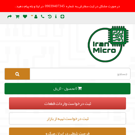
در صورت مشکل در
ثبت سفارش به شماره 09039407345 در ایتا و بله پیام دهید .
0 محصول - 0ریال
ثبت درخواست واردات قطعات
ثبت درخواست تهیه از بازار
فرصت شغلی در ایران میکرو