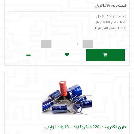
قیمت پایه :
81,696ریال
5 یا بیشتر 61,272ریال
20 یا بیشتر 51,060ریال
100 یا بیشتر 40,848ریال
خازن الکترولیت 220 میکروفاراد - 10 ولت | ژاپنی