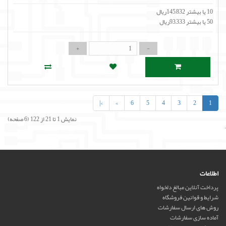
10 یا بیشتر 145,832ریال
50 یا بیشتر 93,333ریال
>|
>
6
5
4
3
2
1
نمایش 1 تا 21 از 122 (6 صفحه)
'
اطلاعات
پرداخت آنلاین مبالغ دلخواه
شرایط و قوانین فروشگاه
روش های ارسال سفارشات
آماده سازی سفارشات