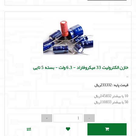
خازن الکترولیت 33 میکروفاراد - 6.3 ولت - بسته 5 تایی
..
قیمت پایه :
233,332ریال
10 یا بیشتر 145,832ریال
50 یا بیشتر 110,833ریال