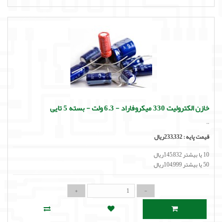
خازن الکترولیت 330 میکروفاراد - 6.3 ولت - بسته 5 تایی
..
قیمت پایه :
233,332ریال
10 یا بیشتر 145,832ریال
50 یا بیشتر 104,999ریال