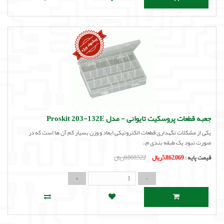
جعبه قطعات پروسکیت تایوانی - مدل Proskit 203-132E
یکی از مشکلات نگهداری قطعات الکترونیکی ابعاد و وزن بسیار کم آن ها است که در
صورت نبود یک طبقه بندی م..
قیمت پایه :
5,862,069ریال
6,868,522ریال