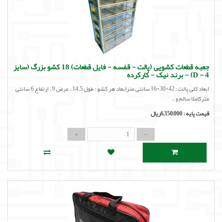
جعبه قطعات کشویی (پالت - قفسه - فایل قطعات) 18 کشو بزرگ (سایز
4 - D) - برند نیک - کارکرده
ابعاد کلی پالت : 42*30*16 سانتی مترابعاد هر کشو : طول 14.5 ، عرض 9 ، ارتفاع 6 سانتی
مترکاملا سالم و ..
قیمت پایه :
6,350,000ریال