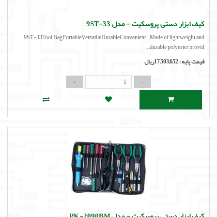
کیف ابزار دستی پروسکیت - مدل 9ST-33
9ST-33Tool BagPortableVersatileDurableConvenient Made of lightweight and
durable polyester provid..
قیمت پایه :
17,503,652ریال
کیف ابزار دستی پروسکیت - مدل PK-2090BM