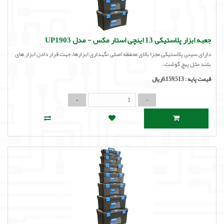
جعبه ابزار پلاستیکی 13 اینچی استار مکس - مدل UP1903
دارای سینی پلاستیکی مجزا بالای محفظه اصلی نگهداری ابزارها، جهت قرار دادن ابزار های
بلند مثل پیچ گوشت..
قیمت پایه :
6,159,513ریال