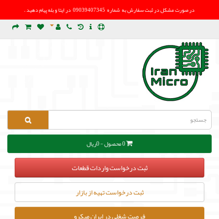
در صورت مشکل در
ثبت سفارش به شماره 09039407345 در ایتا و بله پیام دهید .
0 محصول - 0ریال
ثبت درخواست واردات قطعات
ثبت درخواست تهیه از بازار
فرصت شغلی در ایران میکرو