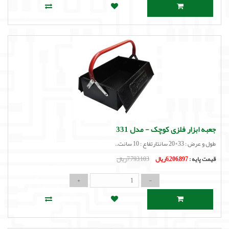
جعبه ابزار فلزی کوچک - مدل 331
طول و عرض : 33*20 سانتارتفاع : 10 سانت..
قیمت پایه :
6,206,897ریال
7,793,103ریال