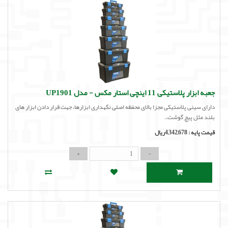
جعبه ابزار پلاستیکی 11 اینچی استار مکس - مدل UP1901
دارای سینی پلاستیکی مجزا بالای محفظه اصلی نگهداری ابزارها، جهت قرار دادن ابزار های
بلند مثل پیچ گوشت..
قیمت پایه :
4,342,678ریال