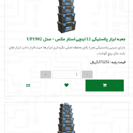
جعبه ابزار پلاستیکی 12 اینچی استار مکس - مدل UP1902
دارای سینی پلاستیکی مجزا بالای محفظه اصلی نگهداری ابزارها، جهت قرار دادن ابزار های
بلند مثل پیچ گوشت..
قیمت پایه :
5,273,252ریال