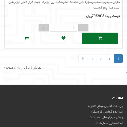
دارای سینی پلاستیکی مجزا بالای محفظه اصلی نگهداری ابزارها، جهت قرار دادن ابزار های
بلند مثل پیچ گوشت..
قیمت پایه :
7,932,035ریال
>|
>
3
2
1
نمایش 1 تا 21 از 45 (3 صفحه)
'
اطلاعات
پرداخت آنلاین مبالغ دلخواه
شرایط و قوانین فروشگاه
روش های ارسال سفارشات
آماده سازی سفارشات