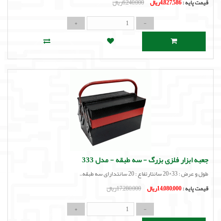
قیمت پایه :
4,827,586ریال
6,240,000ریال
جعبه ابزار فلزی بزرگ - سه طبقه - مدل 333
طول و عرض : 33*20 سانتارتفاع : 20 سانتدارای سه طبقه..
قیمت پایه :
14,080,000ریال
17,280,000ریال