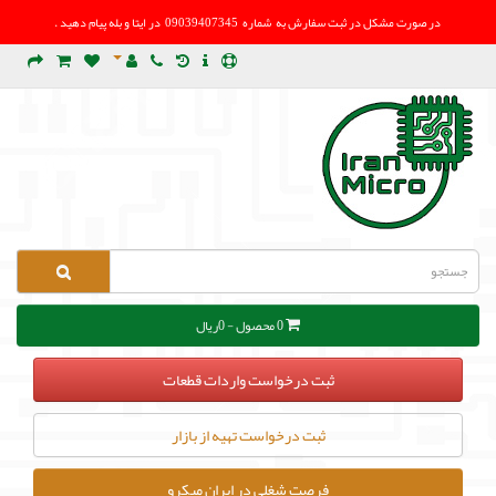
در صورت مشکل در
ثبت سفارش به شماره 09039407345 در ایتا و بله پیام دهید .
0 محصول - 0ریال
ثبت درخواست واردات قطعات
ثبت درخواست تهیه از بازار
فرصت شغلی در ایران میکرو