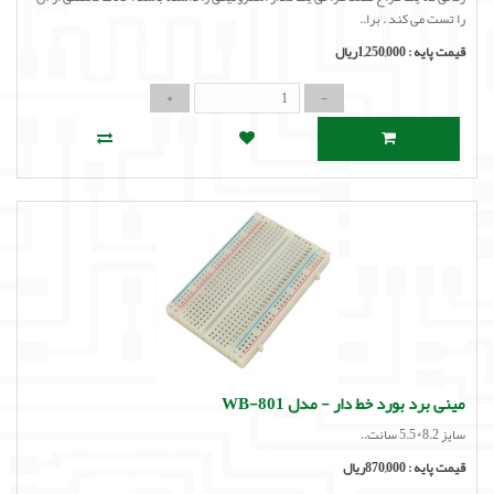
را تست می کند . برا..
قیمت پایه :
1,250,000ریال
مینی برد بورد خط دار - مدل WB-801
سایز 8.2*5.5 سانت..
قیمت پایه :
870,000ریال