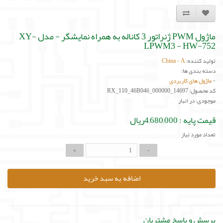
ماژول PWM ژنراتور 3 کاناله به همراه نمایشگر - مدل XY-
LPWM3 - HW-752
تولید کننده:
China - A
دسته بندی ها:
-
ماژول های کاربردی
کد محصول: RX_110_46B046_000000_14697
موجودی: در انبار
قیمت پایه :
4,680,000ریال
تعداد مورد نیاز
اضافه به سبد خرید
پرسش و پاسخ مشتریان