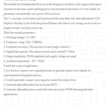
The module has 8 independent keys to set the frequency and duty cycle, support short press
(increase or decrease a unit) and long press (fast increase or decrease), it is very simple, set
parameters automatically save, power off is not Lost.
The 3-way duty-cycle button can be pressed at the same time, real-time adjustment, LCD
display is the duty cycle of the last pressed button, real-time is very strong, can be used as a
simple several-way duty cycle scan.
Third, the module parameters:
1. Working voltage: 3.3~30V;
2. Frequency range: 1Hz~150KHz;
3. Frequency accuracy: The accuracy in each range is about 2%;
4. Signal load capacity: The output current can be around 5~30ma;
5. Output amplitude: PWM amplitude and supply voltage are equal;
6. Ambient temperature: -20~+70¡ãC.
Fourth, the scope of application:
1. It is used as a square wave signal generator to generate square wave signals for
experimental development and use;
2. Used to generate a square wave signal to control the motor driver;
3. Generate adjustable pulses for use by the MCU;
4. Generate adjustable pulses, control the relevant circuit (PWM dimming and other
applications).