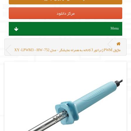
مرکز دانلود
Menu
ابزار آلات و تجهیزات
ماژول PWM ژنراتور 3 کاناله به همراه نمایشگر - مدل XY-LPWM3 - HW-752
قطعات الکترونیک
سنسور و ماژول
پروگرامر ، هدربورد و مینی کامپیوتر
منابع تغذیه و باتری
مکانیک و روباتیک