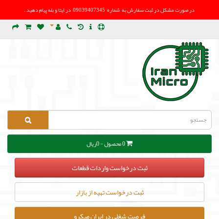
در صورت مشکل در
ثبت سفارش به شماره 09039407345 در ایتا و بله پیام دهید .
0 محصول - 0ریال
ثبت درخواست واردات قطعات
ثبت درخواست تهیه از بازار
فرصت شغلی در ایران میکرو