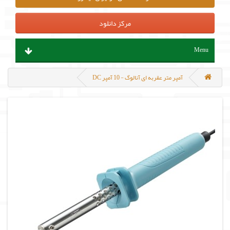
مرکز دانلود
Menu
ابزار آلات و تجهیزات
آمپر متر عقربه ای آنالوگ - 10 آمپر DC
قطعات الکترونیک
سنسور و ماژول
پروگرامر ، هدربورد و مینی کامپیوتر
منابع تغذیه و باتری
مکانیک و روباتیک