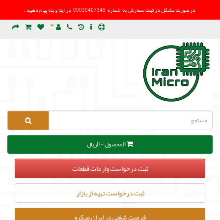
در صورت مشکل در
ثبت سفارش به شماره 09039407345 در ایتا و بله پیام دهید .
0 محصول - 0ریال
ثبت درخواست واردات قطعات
ثبت درخواست تهیه از بازار
فرصت شغلی در ایران میکرو