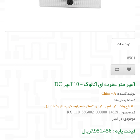
توضیحات
85C1
آمپر متر عقربه ای آنالوگ - 10 آمپر DC
تولید کننده:
China - A
دسته بندی ها:
-
انواع ولت متر ، آمپر متر ، وات متر ، اسیلوسکوپ ، لاجیک آنالایزر
کد محصول: RX_110_55G002_000000_14639
موجودی: در انبار
قیمت پایه :
7,951,456ریال