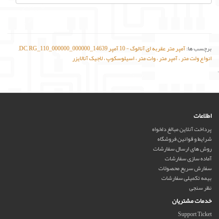
برچسب ها:
آمپر متر عقربه ای آنالوگ - 10 آمپر DC
RG_110_000000_000000_14639
,
,
انواع ولت متر ، آمپر متر ، وات متر ، اسیلوسکوپ ، لاجیک آنالایزر
'
اطلاعات
پرداخت آنلاین مبالغ دلخواه
شرایط و قوانین فروشگاه
روش های ارسال سفارشات
آماده سازی سفارشات
سفارش سریع محصولات
بیمه تکمیلی سفارشات
نظر سنجی
خدمات مشتریان
Support Ticket